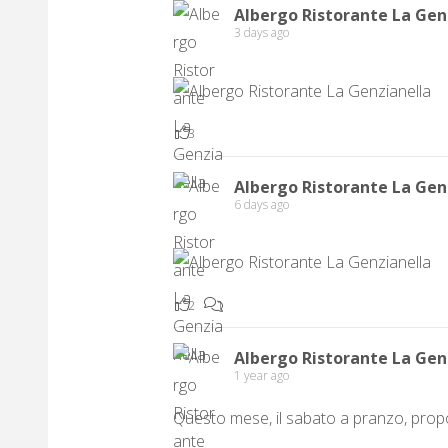
Albergo Ristorante La Gen
3 days ago
3
Albergo Ristorante La Gen
6 days ago
2
1
Albergo Ristorante La Gen
1 year ago
Questo mese, il sabato a pranzo, propo