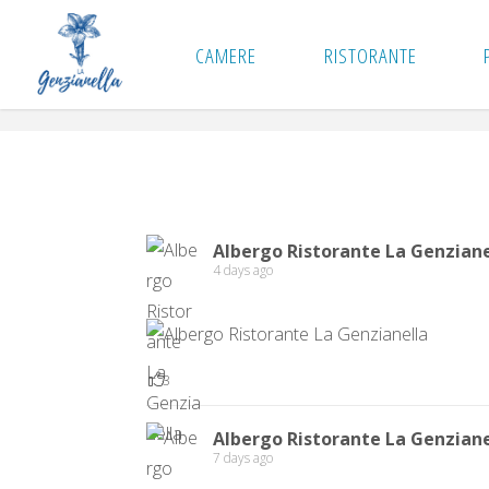
Skip
to
CAMERE
RISTORANTE
content
Albergo Ristorante La Genziane
4 days ago
3
Albergo Ristorante La Genziane
7 days ago