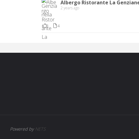
Albergo Ristorante La Genziane
2 years ago
3
4
Powered by
NETS