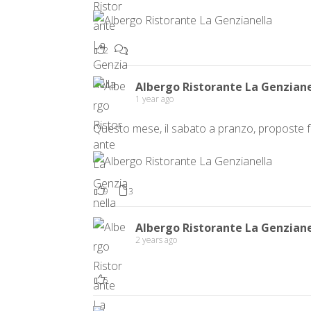
2
1
Albergo Ristorante La Genziane
1 year ago
Questo mese, il sabato a pranzo, proposte f
9
3
Albergo Ristorante La Genziane
2 years ago
5