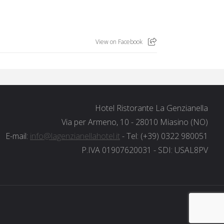
View on Facebook
Hotel Ristorante La Genzianella
Via per Armeno, 10 - 28010 Miasino (NO)
E-mail:
info@lagenzianellahotel.it
- Tel: (+39) 0322 980051
P.IVA 01907620031 - SDI: USAL8PV